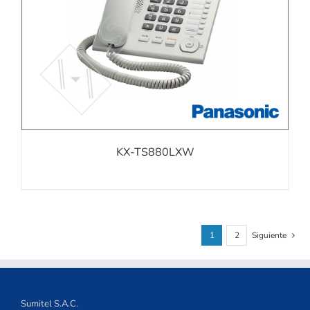
KX-TS880LXW
1
2
Siguiente
Sumitel S.A.C.