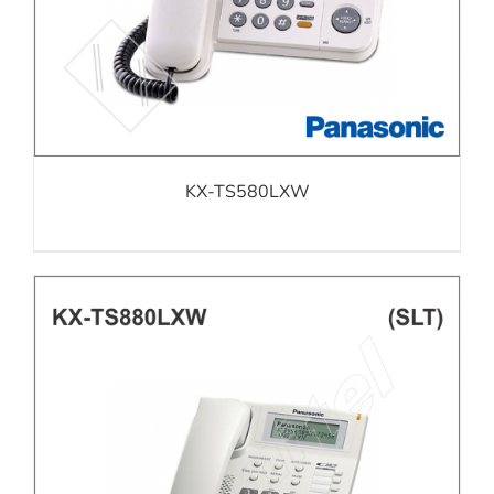
KX-TS580LXW