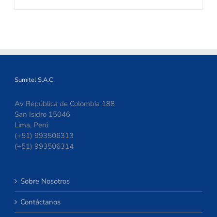
Sumitel S.A.C.
Av República de Colombia 188
San Isidro 15046
Lima, Perú
(+51) 993506313
(+51) 993506314
Sobre Nosotros
Contáctanos