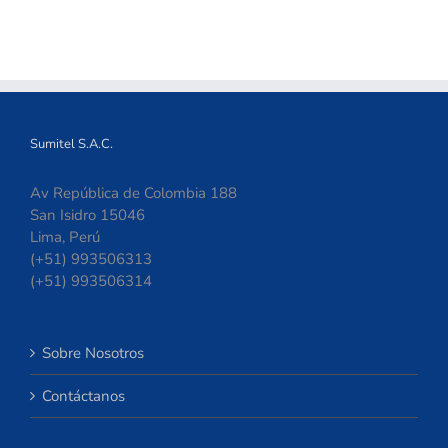
Sumitel S.A.C.
Av República de Colombia 188
San Isidro 15046
Lima, Perú
(+51) 993506313
(+51) 993506314
Sobre Nosotros
Contáctanos