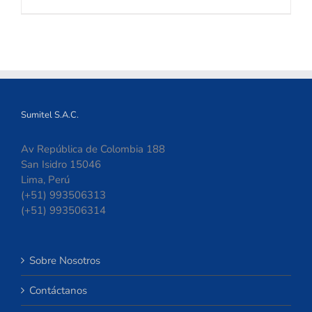
Sumitel S.A.C.
Av República de Colombia 188
San Isidro 15046
Lima, Perú
(+51) 993506313
(+51) 993506314
Sobre Nosotros
Contáctanos