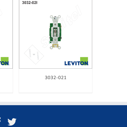
N
/
3032-021