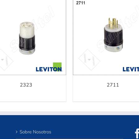
AGREGAR A COTIZACIÓN
/
AGREGAR A COTIZACIÓ
DETALLES
DETALLES
2323
2711
Sobre Nosotros