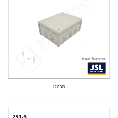
J200B