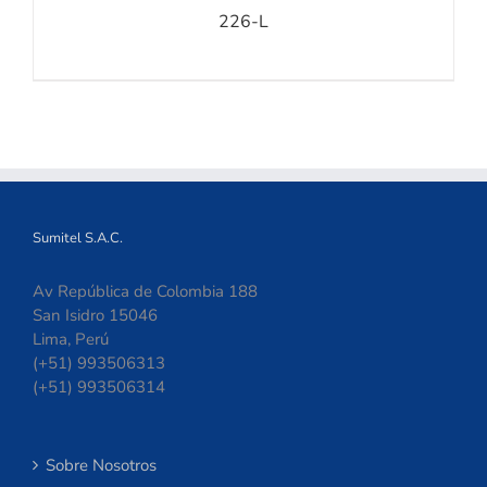
226-L
Sumitel S.A.C.
Av República de Colombia 188
San Isidro 15046
Lima, Perú
(+51) 993506313
(+51) 993506314
Sobre Nosotros