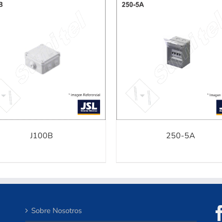
AGREGAR A COTIZACIÓN
/
AGREGAR A COTIZACIÓ
DETALLES
DETALLES
J100B
250-5A
Sobre Nosotros