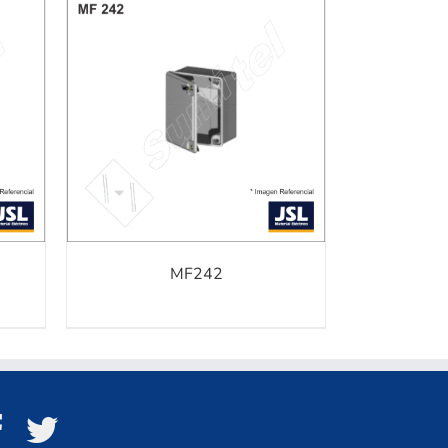
N
/
MF242