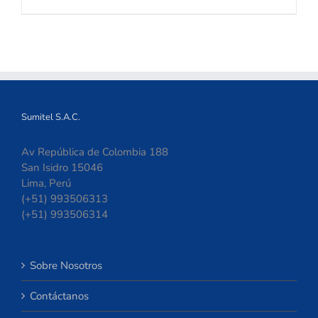
Sumitel S.A.C.
Av República de Colombia 188
San Isidro 15046
Lima, Perú
(+51) 993506313
(+51) 993506314
Sobre Nosotros
Contáctanos