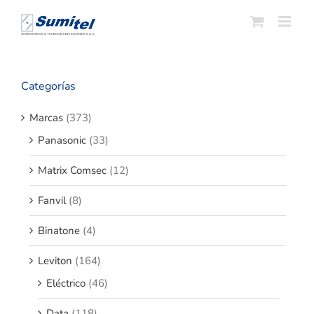
Saltar
al
contenido
Categorías
Marcas
(373)
Panasonic
(33)
Matrix Comsec
(12)
Fanvil
(8)
Binatone
(4)
Leviton
(164)
Eléctrico
(46)
Data
(118)