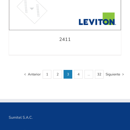
2411
Anterior
1
2
3
4
…
32
Siguiente
Sumitel S.A.C.